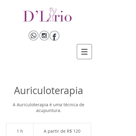
Auriculoterapia
A Auriculoterapia é uma técnica de
acupuntura.
A
partir
1 h
1
A partir de R$ 120
de
R$